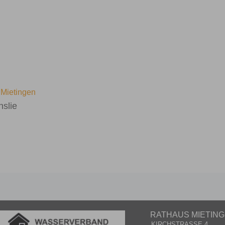
Mietingen
nslie
RATHAUS MIETIN
KIRCHSTRASSE 4