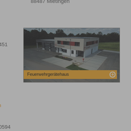
88487 Mietingen
451
Feuerwehrgerätehaus
n
40594