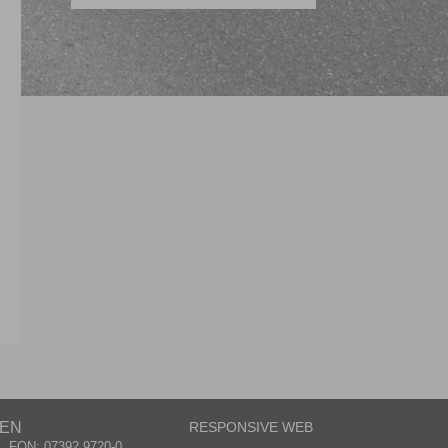
GEN
RESPONSIVE WEB
FON: 07392 9720-0