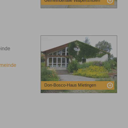
Gemeindehalle Walpertshofen
einde
emeinde
Don-Bosco-Haus Mietingen