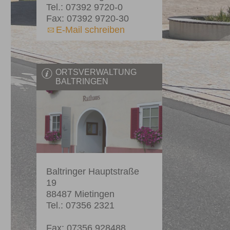
Tel.: 07392 9720-0
Fax: 07392 9720-30
E-Mail schreiben
ORTSVERWALTUNG
BALTRINGEN
Baltringer Hauptstraße
19
88487 Mietingen
Tel.: 07356 2321
Fax: 07356 928488