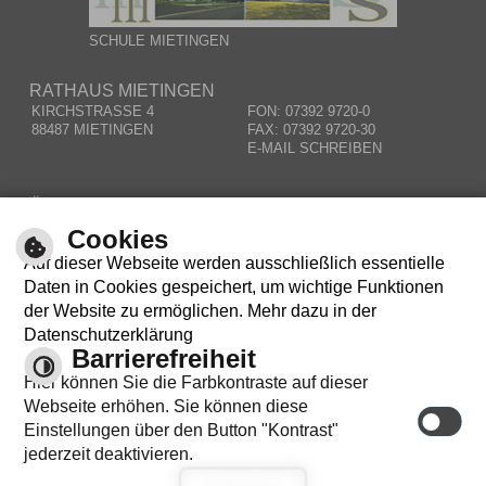
SCHULE MIETINGEN
RATHAUS MIETINGEN
KIRCHSTRASSE 4
FON: 07392 9720-0
88487 MIETINGEN
FAX: 07392 9720-30
E-MAIL SCHREIBEN
ÖFFNUNGSZEITEN
MO – DO:
08.00 – 12.00 UHR
Cookies
MI:
14.00 – 18.00 UHR
Auf dieser Webseite werden ausschließlich essentielle
RESPONSIVE WEB
Daten in Cookies gespeichert, um wichtige Funktionen
der Website zu ermöglichen. Mehr dazu in der
Datenschutzerklärung
Barrierefreiheit
Hier können Sie die Farbkontraste auf dieser
Webseite erhöhen. Sie können diese
Einstellungen über den Button "Kontrast"
© cm city media GmbH
jederzeit deaktivieren.