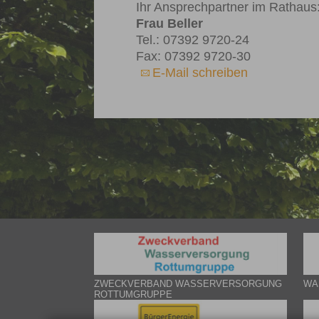
Ihr Ansprechpartner im Rathaus
Frau Beller
Tel.: 07392 9720-24
Fax: 07392 9720-30
E-Mail schreiben
ZWECKVERBAND WASSERVERSORGUNG
WA
ROTTUMGRUPPE