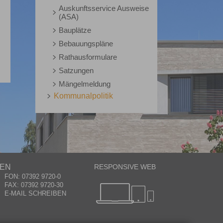
Auskunftsservice Ausweise
(ASA)
Bauplätze
Bebauungspläne
Rathausformulare
Satzungen
Mängelmeldung
Kommunalpolitik
GEN
RESPONSIVE WEB
FON: 07392 9720-0
FAX: 07392 9720-30
E-MAIL SCHREIBEN