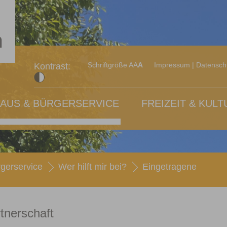
Schriftgröße A
A
A
Impressum
|
Datensch
Kontrast:
AUS & BÜRGERSERVICE
FREIZEIT & KULT
gerservice
Wer hilft mir bei?
Eingetragene
tnerschaft