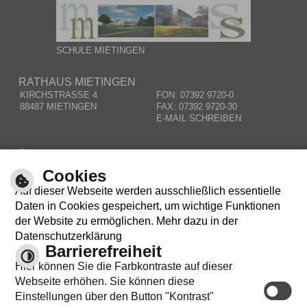
SCHULE MIETINGEN
RATHAUS MIETINGEN
KIRCHSTRASSE 4
FON: 07392 9720-0
88487 MIETINGEN
FAX: 07392 9720-30
E-MAIL SCHREIBEN
ÖFFNUNGSZEITEN
MO – DO:
08.00 – 12.00 UHR
Cookies
MI:
14.00 – 18.00 UHR
Auf dieser Webseite werden ausschließlich essentielle
RESPONSIVE WEB
Daten in Cookies gespeichert, um wichtige Funktionen
der Website zu ermöglichen. Mehr dazu in der
Datenschutzerklärung
Barrierefreiheit
Hier können Sie die Farbkontraste auf dieser
Webseite erhöhen. Sie können diese
Einstellungen über den Button "Kontrast"