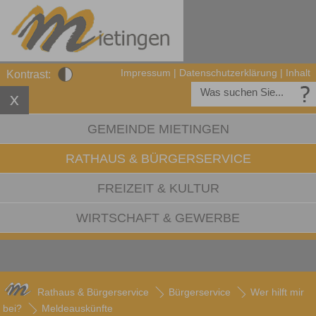
Impressum
|
Datenschutzerklärung
|
Inhalt
Kontrast:
GEMEINDE MIETINGEN
RATHAUS & BÜRGERSERVICE
FREIZEIT & KULTUR
WIRTSCHAFT & GEWERBE
Rathaus & Bürgerservice
Bürgerservice
Wer hilft mir
bei?
Meldeauskünfte