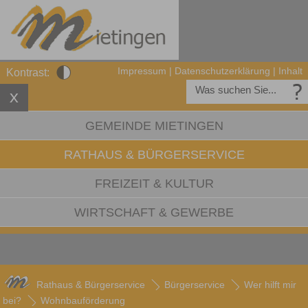
Impressum
|
Datenschutzerklärung
|
Inhalt
Kontrast:
GEMEINDE MIETINGEN
RATHAUS & BÜRGERSERVICE
FREIZEIT & KULTUR
WIRTSCHAFT & GEWERBE
Rathaus & Bürgerservice
Bürgerservice
Wer hilft mir
bei?
Wohnbauförderung