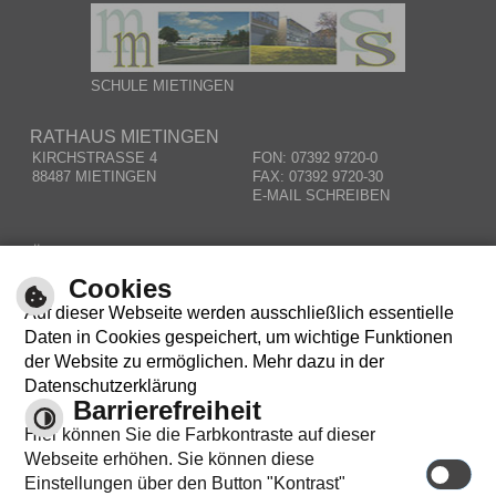
SCHULE MIETINGEN
RATHAUS MIETINGEN
KIRCHSTRASSE 4
FON: 07392 9720-0
88487 MIETINGEN
FAX: 07392 9720-30
E-MAIL SCHREIBEN
ÖFFNUNGSZEITEN
MO – DO:
08.00 – 12.00 UHR
Cookies
MI:
14.00 – 18.00 UHR
Auf dieser Webseite werden ausschließlich essentielle
RESPONSIVE WEB
Daten in Cookies gespeichert, um wichtige Funktionen
der Website zu ermöglichen. Mehr dazu in der
Datenschutzerklärung
Barrierefreiheit
Hier können Sie die Farbkontraste auf dieser
Webseite erhöhen. Sie können diese
Einstellungen über den Button "Kontrast"